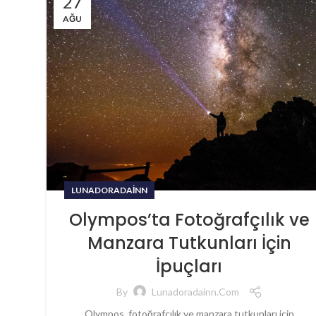
27
AĞU
LUNADORADAINN
Olympos’ta Fotoğrafçılık ve
Manzara Tutkunları İçin
İpuçları
By
Lunadoradainn.com
Olympos, fotoğrafçılık ve manzara tutkunları için