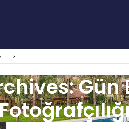
e
rchives: Gün 
Fotoğrafçılığ