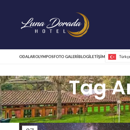
ODALAR
OLYMPOS
FOTO GALERİ
BLOG
İLETİŞİM
Türkç
Tag A