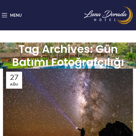
MENU
Tag Archives: Gün
Batımı Fotoğrafçılığı
27
AĞU