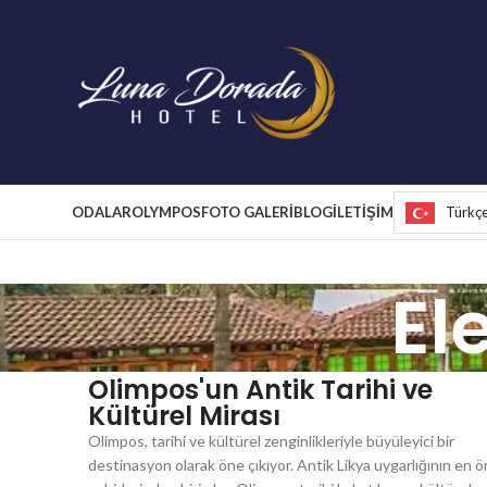
ODALAR
OLYMPOS
FOTO GALERİ
BLOG
İLETİŞİM
Türkç
El
Olimpos'un Antik Tarihi ve
Kültürel Mirası
Olimpos, tarihi ve kültürel zenginlikleriyle büyüleyici bir
destinasyon olarak öne çıkıyor. Antik Likya uygarlığının en ö