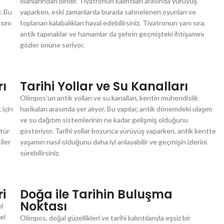
olanlarından biridir. Tiyatronun kalıntıları arasında yürüyüş
r. Bu
yaparken, eski zamanlarda burada sahnelenen oyunları ve
sını
toplanan kalabalıkları hayal edebilirsiniz. Tiyatronun yanı sıra,
antik tapınaklar ve hamamlar da şehrin geçmişteki ihtişamını
gözler önüne seriyor.
rı
Tarihi Yollar ve Su Kanalları
Olimpos’un antik yolları ve su kanalları, kentin mühendislik
 için
harikaları arasında yer alıyor. Bu yapılar, antik dönemdeki ulaşım
ve su dağıtım sistemlerinin ne kadar gelişmiş olduğunu
ltür
gösteriyor. Tarihi yollar boyunca yürüyüş yaparken, antik kentte
iler
yaşamın nasıl olduğunu daha iyi anlayabilir ve geçmişin izlerini
sürebilirsiniz.
ri
Doğa ile Tarihin Buluşma
Noktası
el
el
Olimpos, doğal güzellikleri ve tarihi kalıntılarıyla eşsiz bir