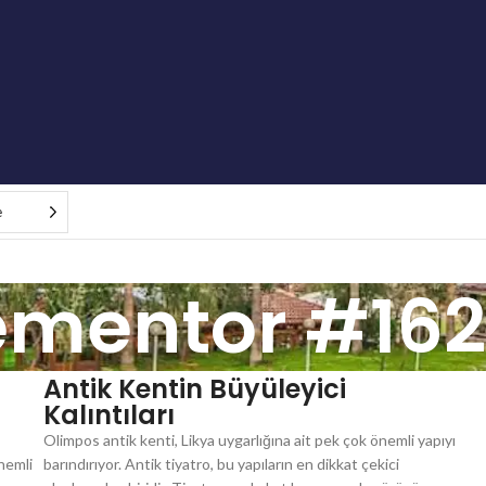
e
ementor #16
Antik Kentin Büyüleyici
Kalıntıları
Olimpos antik kenti, Likya uygarlığına ait pek çok önemli yapıyı
nemli
barındırıyor. Antik tiyatro, bu yapıların en dikkat çekici