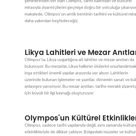
şehirlerinden biri olan Olimpos, tarihi kalıntıları ve kültürel
mirasıyla ziyaretçilerini geçmişe doğru bir yolculuğa çıkarıyo
makalede, Olimpos’un antik kentinin tarihini ve kültürel mira
daha yakından keşfedeceğiz.
Likya Lahitleri ve Mezar Anıtla
Olimpos’ta, Likya uygarlığına ait lahitler ve mezar anıtları da
bulunuyor. Bu mezarlar, Likya halkının ölülerini onurlandırmak
inşa ettikleri önemli yapılar arasında yer alıyor. Lahitlerin
üzerinde bulunan işlemeler ve yazıtlar, dönemin sanat ve kü
anlayışını yansıtıyor. Bu mezar anıtları, tarihe meraklı ziyaretç
için büyük bir ilgi kaynağı oluşturuyor.
Olympos'un Kültürel Etkinlikle
Olimpos, sadece tarihi yapılarıyla değil, aynı zamanda kültür
etkinlikleriyle de dikkat çekiyor. Bölgedeki müzeler ve kültür