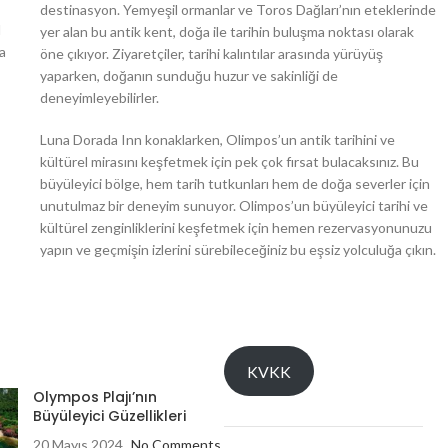
destinasyon. Yemyeşil ormanlar ve Toros Dağları’nın eteklerinde
l
yer alan bu antik kent, doğa ile tarihin buluşma noktası olarak
ma
öne çıkıyor. Ziyaretçiler, tarihi kalıntılar arasında yürüyüş
yaparken, doğanın sunduğu huzur ve sakinliği de
deneyimleyebilirler.
Luna Dorada Inn konaklarken, Olimpos’un antik tarihini ve
kültürel mirasını keşfetmek için pek çok fırsat bulacaksınız. Bu
büyüleyici bölge, hem tarih tutkunları hem de doğa severler için
unutulmaz bir deneyim sunuyor. Olimpos’un büyüleyici tarihi ve
kültürel zenginliklerini keşfetmek için hemen rezervasyonunuzu
yapın ve geçmişin izlerini sürebileceğiniz bu eşsiz yolculuğa çıkın.
KVKK
Olympos Plajı’nın
Büyüleyici Güzellikleri
20 Mayıs 2024
No Comments