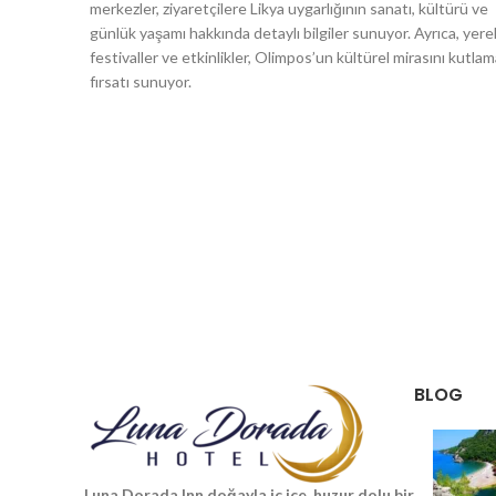
merkezler, ziyaretçilere Likya uygarlığının sanatı, kültürü ve
günlük yaşamı hakkında detaylı bilgiler sunuyor. Ayrıca, yere
festivaller ve etkinlikler, Olimpos’un kültürel mirasını kutla
fırsatı sunuyor.
BLOG
Luna Dorada Inn doğayla iç içe, huzur dolu bir