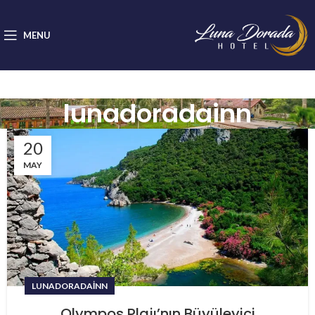
MENU
lunadoradainn
20
MAY
LUNADORADAINN
Olympos Plajı’nın Büyüleyici