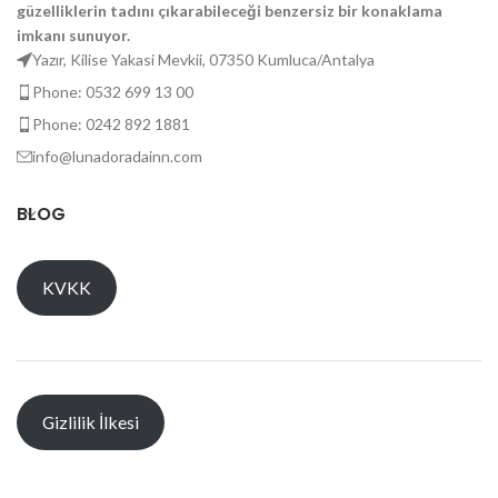
güzelliklerin tadını çıkarabileceği benzersiz bir konaklama
imkanı sunuyor.
Yazır, Kilise Yakasi Mevkii, 07350 Kumluca/Antalya
Phone: 0532 699 13 00
Phone: 0242 892 1881
info@lunadoradainn.com
BLOG
KVKK
Gizlilik İlkesi