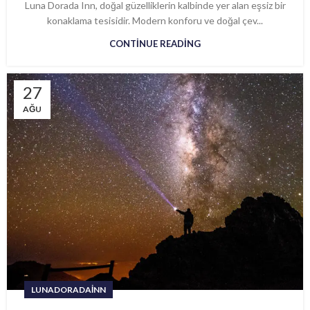
Luna Dorada Inn, doğal güzelliklerin kalbinde yer alan eşsiz bir
konaklama tesisidir. Modern konforu ve doğal çev...
CONTINUE READING
27
AĞU
LUNADORADAINN