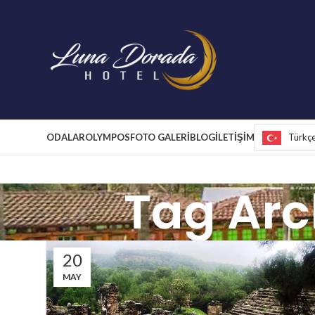
ODALAR
OLYMPOS
FOTO GALERİ
BLOG
İLETİŞİM
Türkç
Tag Arc
20
MAY