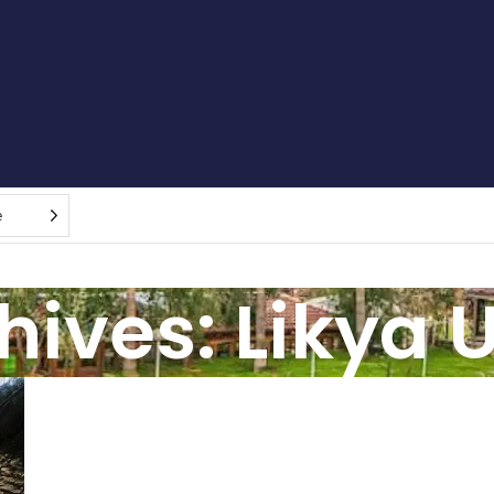
e
hives: Likya U