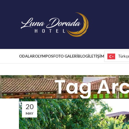
ODALAR
OLYMPOS
FOTO GALERİ
BLOG
İLETİŞİM
Türkç
Tag Arc
20
MAY