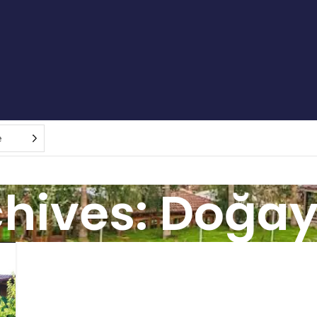
e
hives: Doğayl