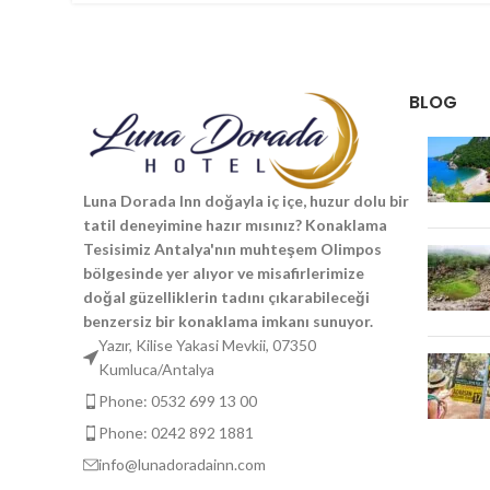
BLOG
Luna Dorada Inn doğayla iç içe, huzur dolu bir
tatil deneyimine hazır mısınız? Konaklama
Tesisimiz Antalya'nın muhteşem Olimpos
bölgesinde yer alıyor ve misafirlerimize
doğal güzelliklerin tadını çıkarabileceği
benzersiz bir konaklama imkanı sunuyor.
Yazır, Kilise Yakasi Mevkii, 07350
Kumluca/Antalya
Phone: 0532 699 13 00
Phone: 0242 892 1881
info@lunadoradainn.com