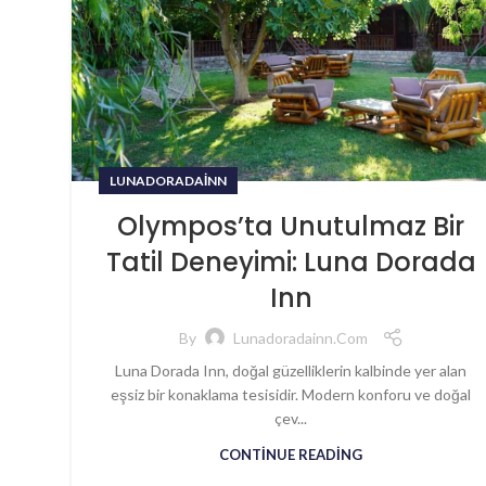
LUNADORADAINN
Olympos’ta Unutulmaz Bir
Tatil Deneyimi: Luna Dorada
Inn
By
Lunadoradainn.com
Luna Dorada Inn, doğal güzelliklerin kalbinde yer alan
eşsiz bir konaklama tesisidir. Modern konforu ve doğal
çev...
CONTINUE READING