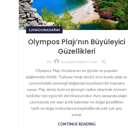
LUNADORADAINN
Olympos Plajı’nın Büyüleyici
Güzellikleri
By
Lunadoradainn.com
Olympos Plajı, Antalya’nın en gözde ve popüler
plajlarından biridir. Turkuaz rengi denizi, ince kumlu plajı ve
çevresindeki yemyeşil dağlarıyla büyüleyici bir manzara
sunar. Plaj, deniz, kum ve güneşin tadını çıkarmak isteyen
tatilciler için eşsiz bir destinasyondur. Aynı zamanda plajın
çevresinde yer alan antik kalıntılar ve doğal güzellikler,
tarih ve doğa tutkunlarına keşfedilecek pek çok şey
sunar.
CONTINUE READING