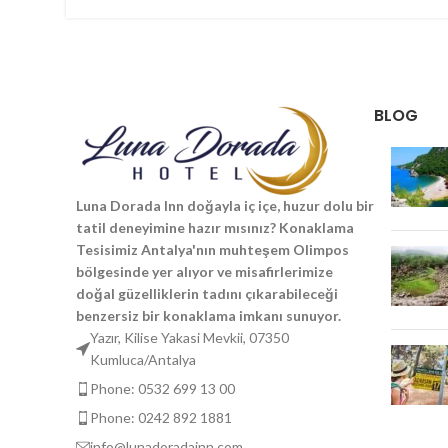
BLOG
Luna Dorada Inn doğayla iç içe, huzur dolu bir
tatil deneyimine hazır mısınız? Konaklama
Tesisimiz Antalya'nın muhteşem Olimpos
bölgesinde yer alıyor ve misafirlerimize
doğal güzelliklerin tadını çıkarabileceği
benzersiz bir konaklama imkanı sunuyor.
Yazır, Kilise Yakasi Mevkii, 07350
Kumluca/Antalya
Phone: 0532 699 13 00
Phone: 0242 892 1881
info@lunadoradainn.com