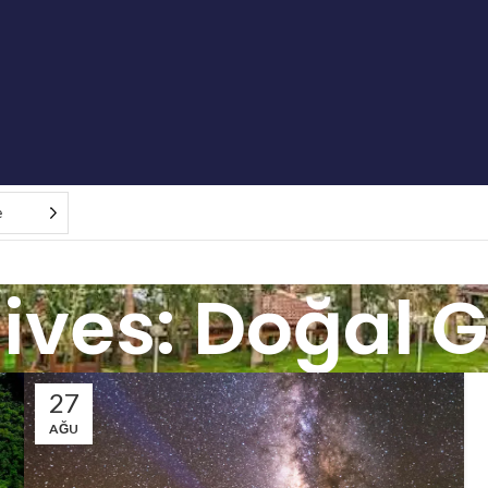
e
ives: Doğal Gü
27
AĞU