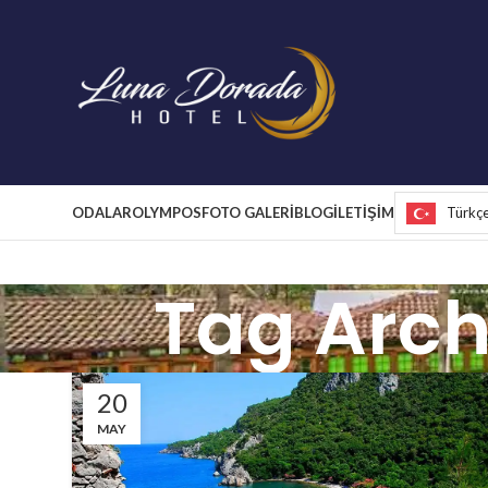
ODALAR
OLYMPOS
FOTO GALERİ
BLOG
İLETİŞİM
Türkç
Tag Arch
20
MAY