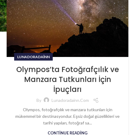
LUNADORADAINN
Olympos’ta Fotoğrafçılık ve
Manzara Tutkunları İçin
İpuçları
By
Lunadoradainn.com
Olympos, fotoğrafçılık ve manzara tutkunları için
mükemmel bir destinasyondur. Eşsiz doğal güzellikleri ve
tarihi yapıları, fotoğraf sa...
CONTINUE READING