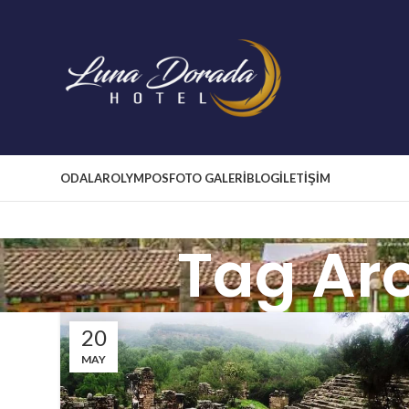
ODALAR
OLYMPOS
FOTO GALERİ
BLOG
İLETİŞİM
Tag Ar
20
MAY