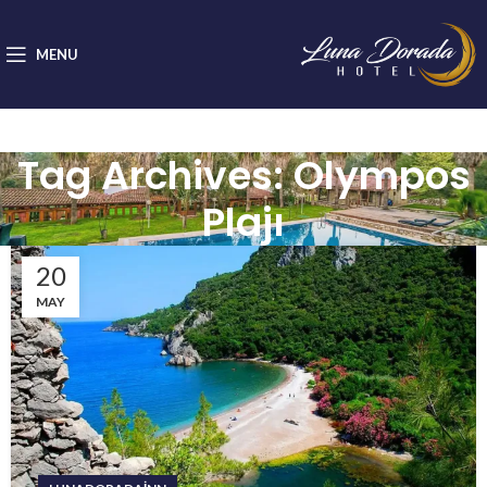
MENU
Tag Archives: Olympos
Plajı
20
MAY