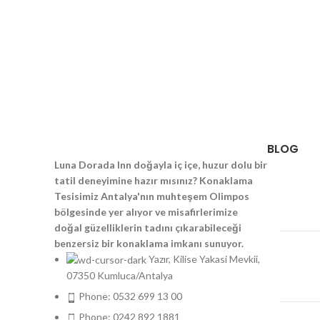
BLOG
Luna Dorada Inn doğayla iç içe, huzur dolu bir
tatil deneyimine hazır mısınız? Konaklama
Tesisimiz Antalya'nın muhteşem Olimpos
bölgesinde yer alıyor ve misafirlerimize
doğal güzelliklerin tadını çıkarabileceği
benzersiz bir konaklama imkanı sunuyor.
Yazır, Kilise Yakasi Mevkii,
07350 Kumluca/Antalya
Phone: 0532 699 13 00
Phone: 0242 892 1881