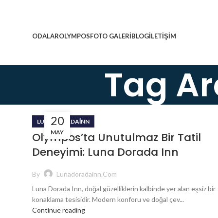
ODALAR
OLYMPOS
FOTO GALERİ
BLOG
İLETİŞİM
Tag Ar
20
LUNADORADAINN
MAY
Olympos’ta Unutulmaz Bir Tatil
Deneyimi: Luna Dorada Inn
By
Lunadoradainn.com
Luna Dorada Inn, doğal güzelliklerin kalbinde yer alan eşsiz bir
konaklama tesisidir. Modern konforu ve doğal çev...
Continue reading