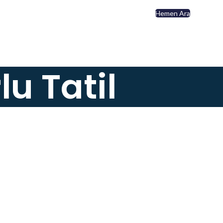
İletişim
Hemen Ara
+90 532 699 13 00
u Tatil