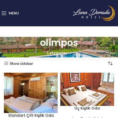
MENU
olimpos
Showing all 2 results
Categories
Show sidebar
Üç Kişilik Oda
Standart Çift Kişilik Oda