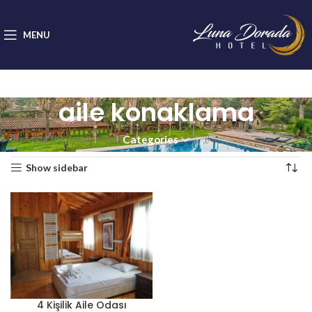
MENU
aile konaklama
Showing the single result
Categories
Show sidebar
4 Kişilik Aile Odası