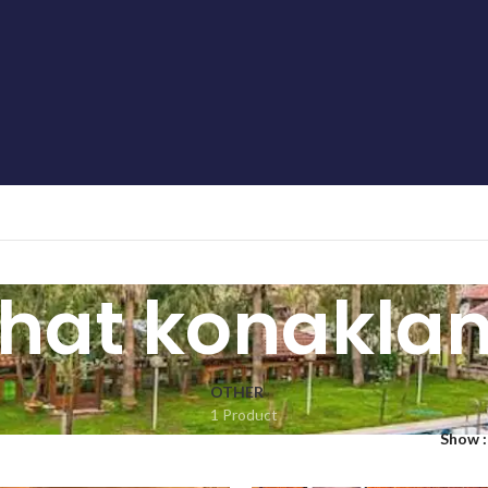
ahat konakla
OTHER
1 Product
Show