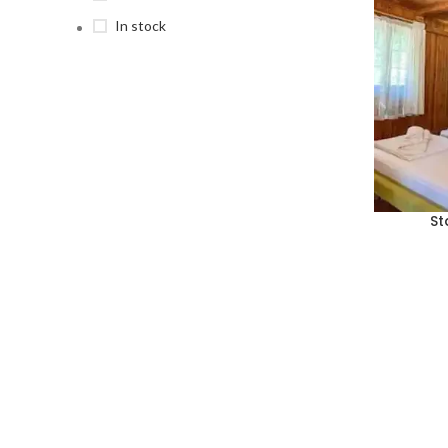
In stock
St