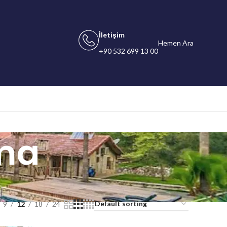
İletişim
Hemen Ara
+90 532 699 13 00
ma
9
12
18
24