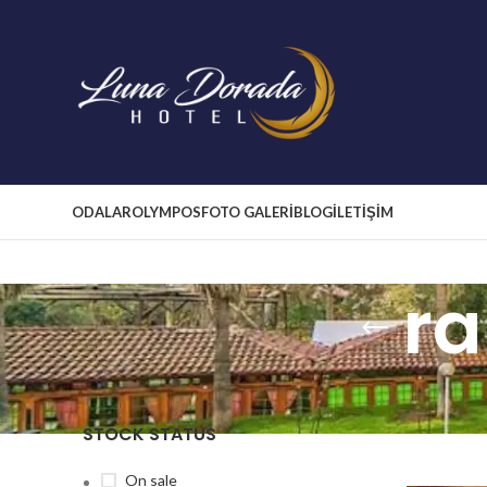
ODALAR
OLYMPOS
FOTO GALERİ
BLOG
İLETİŞİM
r
STOCK STATUS
On sale